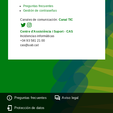
Preguntas frecuentes
Gestión de contraseñas
Canales de comunicación
:
Canal TIC
Centre d'Assistència i Suport - CAS
Incidencias informáticas
+34 93 581 21 00
cas@uab.cat
Preguntas frecuentes
Aviso legal
Protección de datos