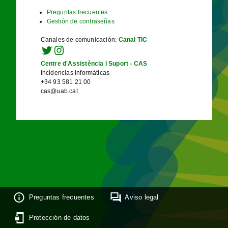
Preguntas frecuentes
Gestión de contraseñas
Canales de comunicación
:
Canal TIC
Centre d'Assistència i Suport - CAS
Incidencias informáticas
+34 93 581 21 00
cas@uab.cat
Preguntas frecuentes
Aviso legal
Protección de datos