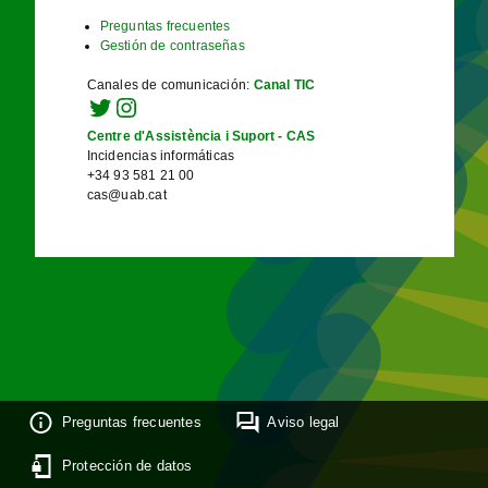
Preguntas frecuentes
Gestión de contraseñas
Canales de comunicación
:
Canal TIC
Centre d'Assistència i Suport - CAS
Incidencias informáticas
+34 93 581 21 00
cas@uab.cat
Preguntas frecuentes
Aviso legal
Protección de datos