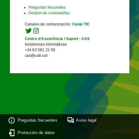
Preguntas frecuentes
Gestión de contraseñas
Canales de comunicación
:
Canal TIC
Centre d'Assistència i Suport - CAS
Incidencias informáticas
+34 93 581 21 00
cas@uab.cat
Preguntas frecuentes
Aviso legal
Protección de datos