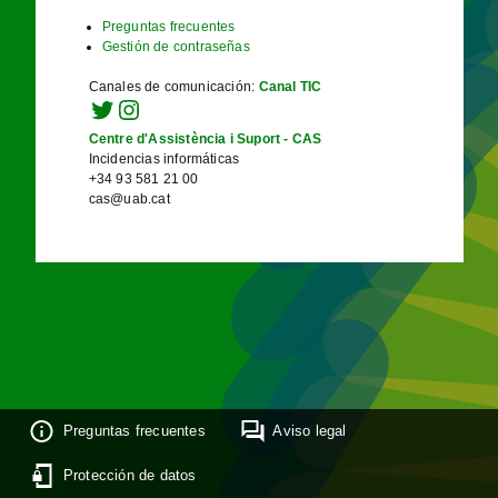
Preguntas frecuentes
Gestión de contraseñas
Canales de comunicación
:
Canal TIC
Centre d'Assistència i Suport - CAS
Incidencias informáticas
+34 93 581 21 00
cas@uab.cat
Preguntas frecuentes
Aviso legal
Protección de datos