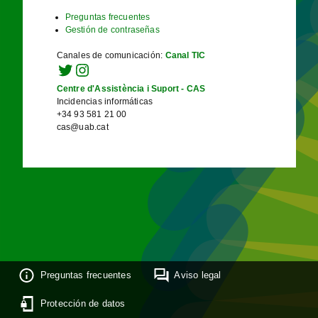
Preguntas frecuentes
Gestión de contraseñas
Canales de comunicación
:
Canal TIC
Centre d'Assistència i Suport - CAS
Incidencias informáticas
+34 93 581 21 00
cas@uab.cat
Preguntas frecuentes
Aviso legal
Protección de datos