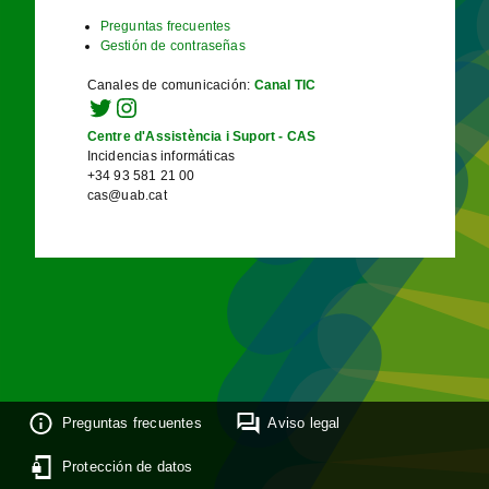
Preguntas frecuentes
Gestión de contraseñas
Canales de comunicación
:
Canal TIC
Centre d'Assistència i Suport - CAS
Incidencias informáticas
+34 93 581 21 00
cas@uab.cat
Preguntas frecuentes
Aviso legal
Protección de datos