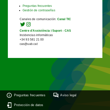
Preguntas frecuentes
Gestión de contraseñas
Canales de comunicación
:
Canal TIC
Centre d'Assistència i Suport - CAS
Incidencias informáticas
+34 93 581 21 00
cas@uab.cat
Preguntas frecuentes
Aviso legal
Protección de datos