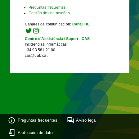
Preguntas frecuentes
Gestión de contraseñas
Canales de comunicación
:
Canal TIC
Centre d'Assistència i Suport - CAS
Incidencias informáticas
+34 93 581 21 00
cas@uab.cat
Preguntas frecuentes
Aviso legal
Protección de datos