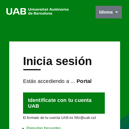
Idioma
Inicia sesión
Estás accediendo a ...
Portal
Identifícate con tu cuenta
UAB
El formato de tu cuenta UAB es NIU@uab.cat
Preguntas frecuentes