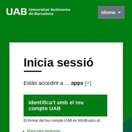
Idioma
Inicia sessió
Estàs accedint a ...
apps
[+]
Identifica't amb el teu
compte UAB
El format del teu compte UAB és NIU@uab.cat
Preguntes freqüents