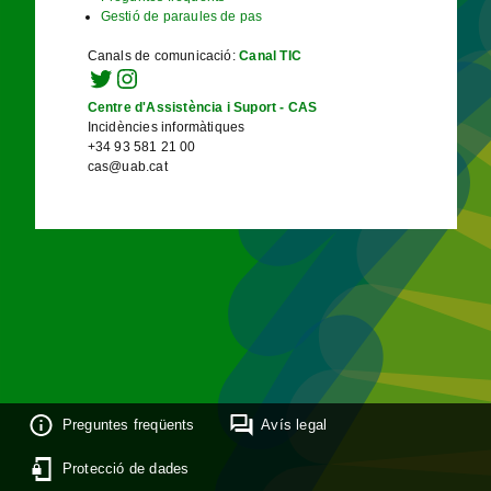
Gestió de paraules de pas
Canals de comunicació
:
Canal TIC
Centre d'Assistència i Suport - CAS
Incidències informàtiques
+34 93 581 21 00
cas@uab.cat
Preguntes freqüents
Avís legal
Protecció de dades